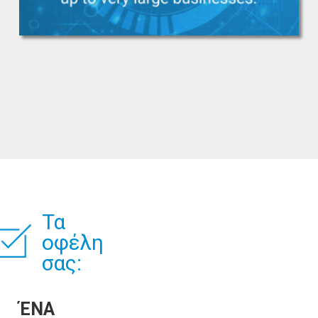
Τα
οφέλη
σας:
ΈΝΑ