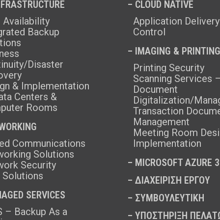
INFRASTRUCTURE
– CLOUD NATIVE
 Availability
Application Delivery
grated Backup
Control
tions
– IMAGING & PRINTIN
ness
inuity/Disaster
Printing Security
overy
Scanning Services 
gn & Implementation
Document
ata Centers &
Digitalization/Man
puter Rooms
Transaction Docum
Management
TWORKING
Meeting Room Desi
ﬁed Communications
Implementation
orking Solutions
–
MICROSOFT AZURE 3
ork Security
 Solutions
–
ΔΙΑΧΕΙΡΙΣΗ ΕΡΓΟΥ
AGED SERVICES
–
ΣΥΜΒΟΥΛΕΥΤΙΚΗ
 – Backup As a
–
ΥΠΟΣΤΗΡΙΞΗ ΠΕΛΑΤ