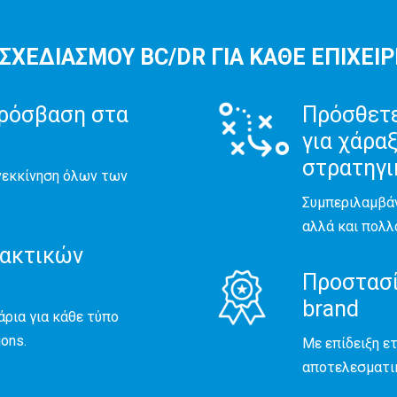
ΧΕΔΙΑΣΜΟΥ BC/DR ΓΙΑ ΚΑΘΕ ΕΠΙΧΕΙ
πρόσβαση στα
Πρόσθετε
για χάρα
στρατηγι
νεκκίνηση όλων των
Συμπεριλαμβάν
αλλά και πολλ
λακτικών
Προστασί
brand
ρια για κάθε τύπο
ions.
Με επίδειξη ε
αποτελεσματικ