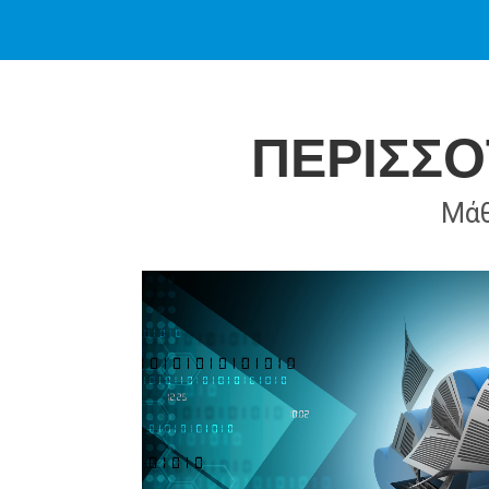
ΠΕΡΙΣΣΟ
Μάθ
 και
λά