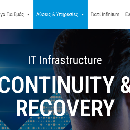
ίγα Για Εμάς
Λύσεις & Υπηρεσίες
Γιατί Infinitum
Ευ
IT Infrastructure
CONTINUITY 
RECOVERY