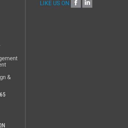
FACEBOOK
LINKEDIN
LIKE US ON
G
–
agement
ent
gn &
65
ΩΝ