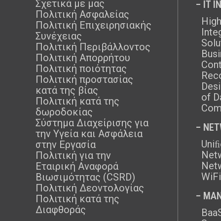
Σχετικά με μας
– IT 
Πολιτική Ασφαλείας
High
Πολιτική Επιχειρησιακής
Inte
Συνέχειας
Solu
Πολιτική Περιβάλλοντος
Busi
Πολιτική Απορρήτου
Cont
Πολιτική ποιότητας
Rec
Πολιτική προστασίας
Desi
κατά της βίας
of D
Πολιτική κατά της
Com
δωροδοκίας
Σύστημα Διαχείρισης για
– NE
την Υγεία και Ασφάλεια
Uni
στην Εργασία
Netw
Πολιτική για την
Netw
Εταιρική Αναφορά
WiFi
Βιωσιμότητας (CSRD)
Πολιτική Δεοντολογίας
– MAN
Πολιτική κατά της
Διαφθοράς
BaaS