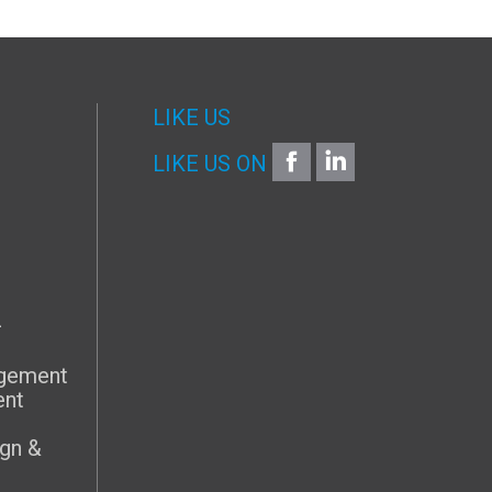
LIKE US
FACEBOOK
LINKEDIN
LIKE US ON
G
–
agement
ent
gn &