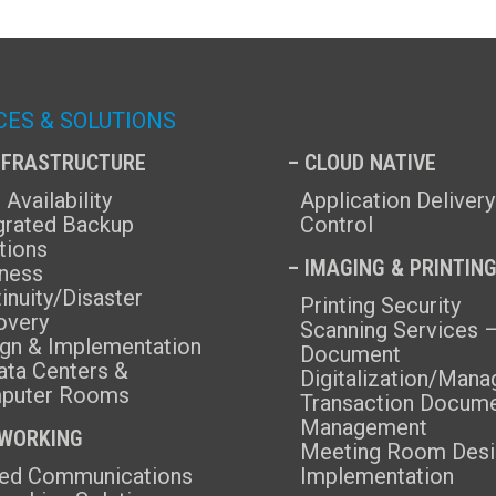
CES & SOLUTIONS
INFRASTRUCTURE
– CLOUD NATIVE
 Availability
Application Delivery
grated Backup
Control
tions
– IMAGING & PRINTIN
ness
inuity/Disaster
Printing Security
overy
Scanning Services 
gn & Implementation
Document
ata Centers &
Digitalization/Man
puter Rooms
Transaction Docum
Management
TWORKING
Meeting Room Desi
ﬁed Communications
Implementation