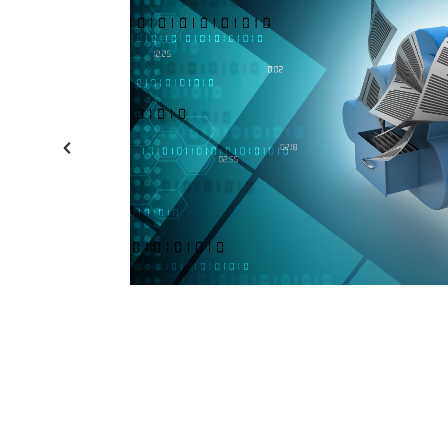
 και
λά
NT