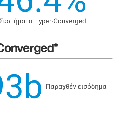
46.5
%
Συστήματα Hyper-Converged
Converged*
93b
Παραχθέν εισόδημα