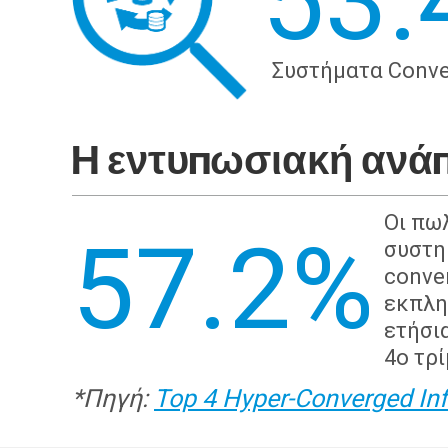
53.
Συστήματα Conve
H εντυπωσιακή ανάπ
Οι πω
57.2%
συστη
conve
εκπλη
ετήσι
4ο τρ
*
Πηγή
:
Top 4 Hyper-Converged Inf