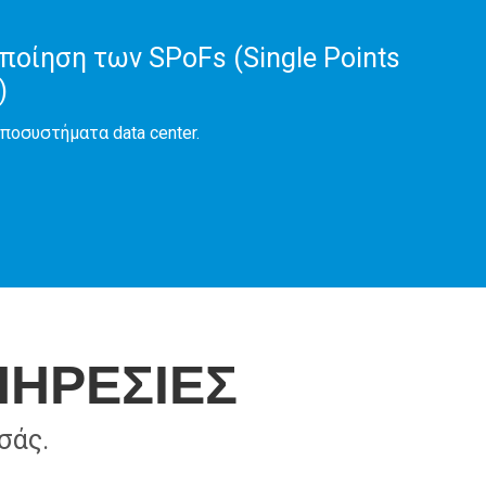
ποίηση των SPoFs (Single Points
)
ποσυστήματα data center.
ΠΗΡΕΣΙΕΣ
σάς.