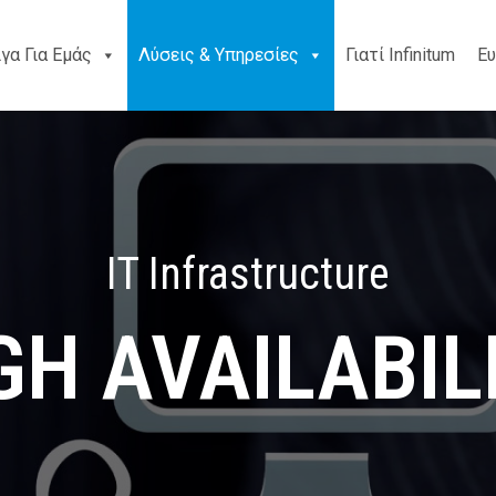
ίγα Για Εμάς
Λύσεις & Υπηρεσίες
Γιατί Infinitum
Ευ
IT Infrastructure
GH AVAILABIL