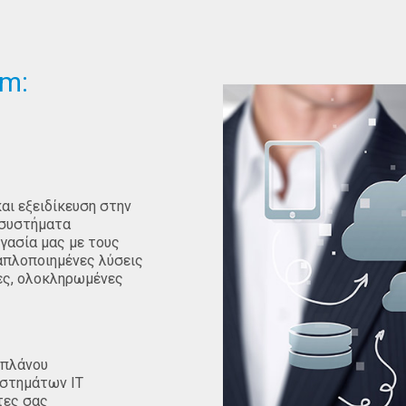
um:
και εξειδίκευση στην
α συστήματα
γασία μας με τους
απλοποιημένες λύσεις
ίες, ολοκληρωμένες
 πλάνου
υστημάτων ΙΤ
τες σας