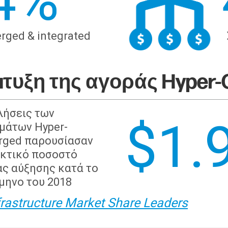
5
%
rged & integrated
τυξη της αγοράς Hyper-
λήσεις των
$1.
μάτων Hyper-
rged παρουσίασαν
κτικό ποσοστό
ας αύξησης κατά το
ίμηνο του 2018
rastructure Market Share Leaders