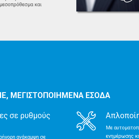
 μεσοπρόθεσμα και
E, ΜΕΓΙΣΤΟΠΟΙΗΜΕΝΑ ΕΣΟΔΑ
ες σε ρυθμούς
Απλοποίη
Με αυτοματοπο
ενημέρωσης κα
γρήγορη ανάκαμψη σε