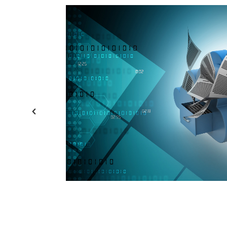
 και
λά
NT