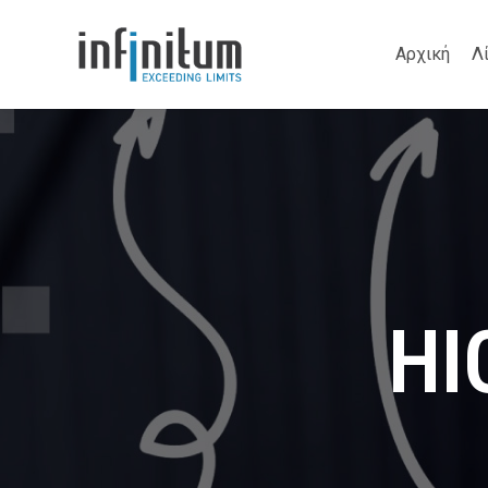
Αρχική
Λ
HI