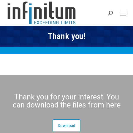
Search:
Thank you!
Thank you for your interest. You
can download the files from here
Download