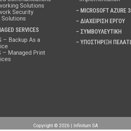
orking Solutions
–
MICROSOFT AZURE 3
ork Security
 Solutions
–
ΔΙΑΧΕΙΡΙΣΗ ΕΡΓΟΥ
AGED SERVICES
–
ΣΥΜΒΟΥΛΕΥΤΙΚΗ
 – Backup As a
–
ΥΠΟΣΤΗΡΙΞΗ ΠΕΛΑΤ
ice
 – Managed Print
ices
Copyright © 2026 | Infinitum SA