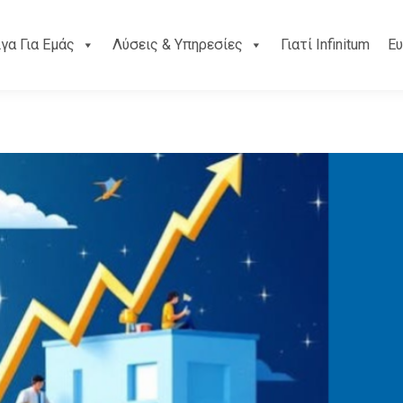
ίγα Για Εμάς
Λύσεις & Υπηρεσίες
Γιατί Infinitum
Ευ