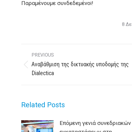
Παραμένουμε συνδεδεμένοi!
8 Δε
Post
PREVIOUS
navigation
Aναβάθμιση της δικτυακής υποδομής της
Previous
Dialectica
post:
Related Posts
Επόμενη γενιά συνεδριακών
εγκαταστάσεων στη