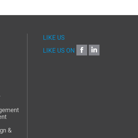
LIKE US
FACEBOOK
LINKEDIN
LIKE US ON
G
–
agement
ent
gn &