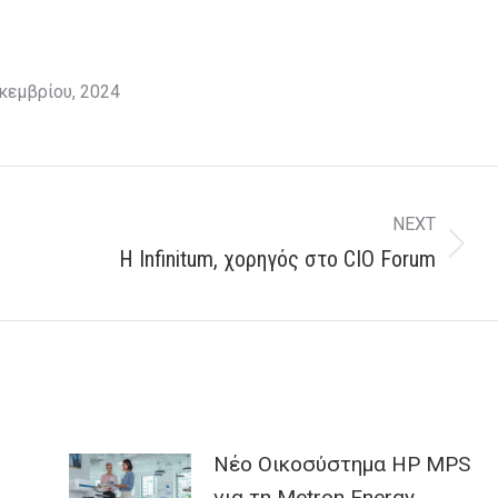
κεμβρίου, 2024
NEXT
Next
Η Infinitum, χορηγός στο CIO Forum
post:
Nέο Οικοσύστημα HP MPS
για τη Metron Energy