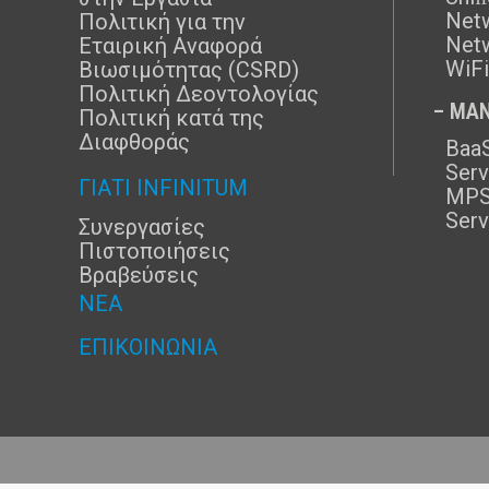
Netw
Πολιτική για την
Netw
Εταιρική Αναφορά
WiFi
Βιωσιμότητας (CSRD)
Πολιτική Δεοντολογίας
– MAN
Πολιτική κατά της
Διαφθοράς
BaaS
Serv
ΓΙΑΤΊ INFINITUM
MPS
Serv
Συνεργασίες
Πιστοποιήσεις
Βραβεύσεις
ΝΈΑ
ΕΠΙΚΟΙΝΩΝΊΑ