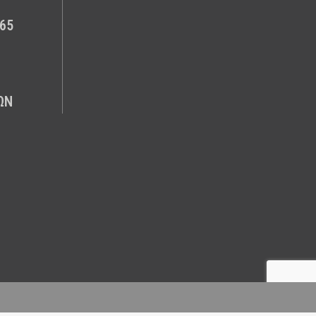
65
ΩΝ