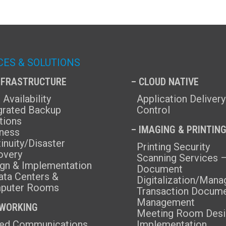
CES & SOLUTIONS
INFRASTRUCTURE
– CLOUD NATIVE
 Availability
Application Delivery
grated Backup
Control
tions
– IMAGING & PRINTIN
ness
inuity/Disaster
Printing Security
overy
Scanning Services 
gn & Implementation
Document
ata Centers &
Digitalization/Man
puter Rooms
Transaction Docum
Management
TWORKING
Meeting Room Desi
ﬁed Communications
Implementation