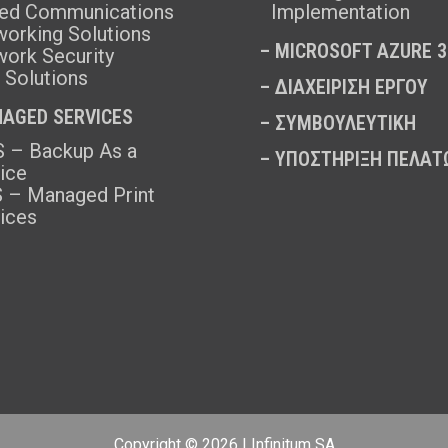
ﬁed Communications
Implementation
orking Solutions
–
MICROSOFT AZURE 3
ork Security
 Solutions
–
ΔΙΑΧΕΙΡΙΣΗ ΕΡΓΟΥ
AGED SERVICES
–
ΣΥΜΒΟΥΛΕΥΤΙΚΗ
 – Backup As a
–
ΥΠΟΣΤΗΡΙΞΗ ΠΕΛΑΤ
ice
 – Managed Print
ices
Copyright © 2026 | Infinitum SA