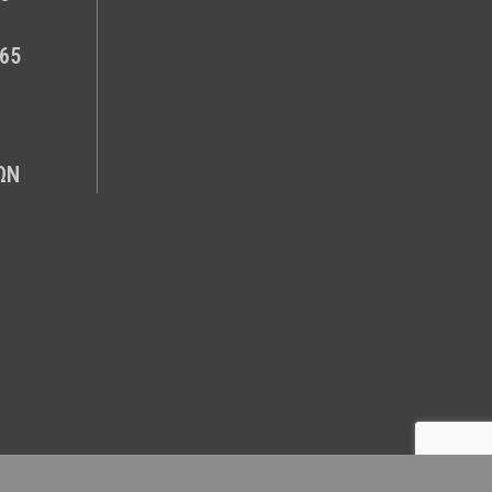
65
ΩΝ