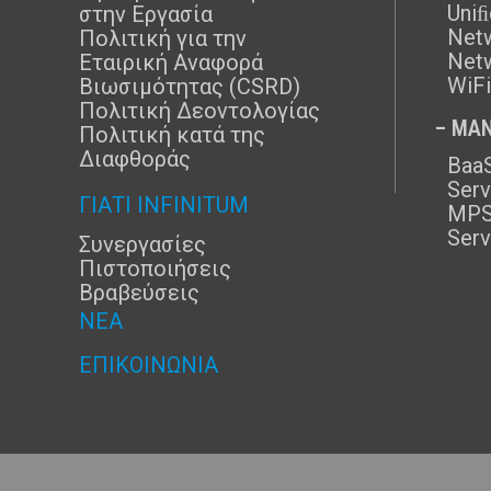
Uni
στην Εργασία
Netw
Πολιτική για την
Netw
Εταιρική Αναφορά
WiFi
Βιωσιμότητας (CSRD)
Πολιτική Δεοντολογίας
– MAN
Πολιτική κατά της
Διαφθοράς
BaaS
Serv
ΓΙΑΤΊ INFINITUM
MPS
Serv
Συνεργασίες
Πιστοποιήσεις
Βραβεύσεις
ΝΈΑ
ΕΠΙΚΟΙΝΩΝΊΑ