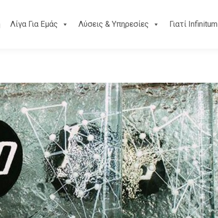
ή
Λίγα Για Εμάς
Λύσεις & Υπηρεσίες
Γιατί Infinitum