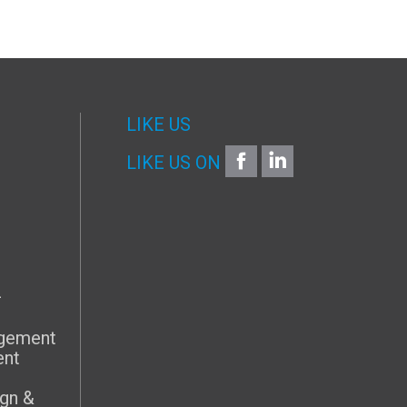
LIKE US
FACEBOOK
LINKEDIN
LIKE US ON
G
–
agement
ent
gn &