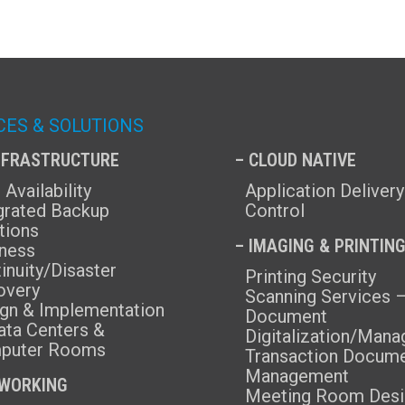
CES & SOLUTIONS
INFRASTRUCTURE
– CLOUD NATIVE
 Availability
Application Delivery
grated Backup
Control
tions
– IMAGING & PRINTIN
ness
inuity/Disaster
Printing Security
overy
Scanning Services 
gn & Implementation
Document
ata Centers &
Digitalization/Man
puter Rooms
Transaction Docum
Management
TWORKING
Meeting Room Desi