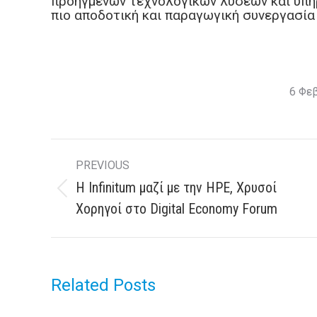
προηγμένων τεχνολογικών λύσεων και υπηρ
πιο αποδοτική και παραγωγική συνεργασία
6 Φε
Post
PREVIOUS
navigation
Η Infinitum μαζί με την HPE, Χρυσοί
Previous
Χορηγοί στο Digital Economy Forum
post:
Related Posts