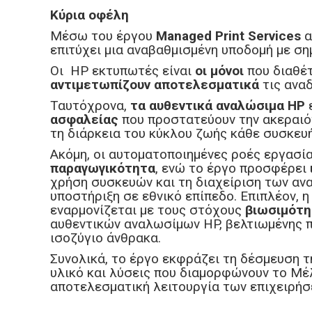
Κύρια οφέλη
Mέσω του έργου
Managed Print Services
α
επιτύχει μια αναβαθμισμένη υποδομή με ση
Οι HP εκτυπωτές είναι
οι μόνοι
που διαθέ
αντιμετωπίζουν
αποτελεσματικά
τις ανα
Ταυτόχρονα,
τα αυθεντικά αναλώσιμα HP
ασφαλείας
που προστατεύουν την ακεραιότ
τη διάρκεια του κύκλου ζωής κάθε συσκευή
Ακόμη, οι αυτοματοποιημένες ροές εργασία
παραγωγικότητα
, ενώ το έργο προσφέρει
χρήση συσκευών και τη διαχείριση των αν
υποστήριξη σε εθνικό επίπεδο. Επιπλέον, η
εναρμονίζεται με τους στόχους
βιωσιμότη
αυθεντικών αναλωσίμων HP, βελτιωμένης 
ισοζύγιο άνθρακα.
Συνολικά, το έργο εκφράζει τη δέσμευση τ
υλικό και λύσεις που διαμορφώνουν το Μέλ
αποτελεσματική λειτουργία των επιχειρήσ