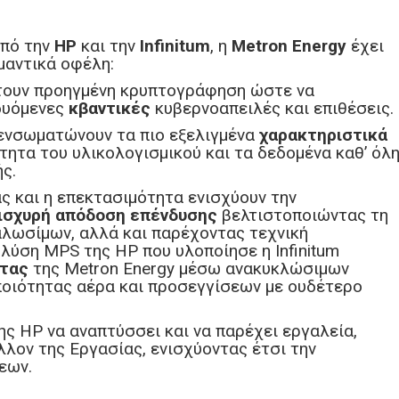
πό την
HP
και την
Infinitum
, η
Metron Energy
έχει
μαντικά οφέλη:
τουν προηγμένη κρυπτογράφηση ώστε να
δυόμενες
κβαντικές
κυβερνοαπειλές και επιθέσεις.
ενσωματώνουν τα πιο εξελιγμένα
χαρακτηριστικά
ητα του υλικολογισμικού και τα δεδομένα καθ’ όλ
ς.
ς και η επεκτασιμότητα ενισχύουν την
ισχυρή απόδοση επένδυσης
βελτιστοποιώντας τη
αλωσίμων, αλλά και παρέχοντας τεχνική
 λύση MPS της HP που υλοποίησε η Infinitum
τας
της Metron Energy μέσω ανακυκλώσιμων
ποιότητας αέρα και προσεγγίσεων με ουδέτερο
ης HP να αναπτύσσει και να παρέχει εργαλεία,
λον της Εργασίας, ενισχύοντας έτσι την
εων.