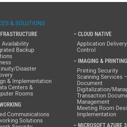
CES & SOLUTIONS
INFRASTRUCTURE
– CLOUD NATIVE
 Availability
Application Delivery
grated Backup
Control
tions
– IMAGING & PRINTIN
ness
inuity/Disaster
Printing Security
overy
Scanning Services 
gn & Implementation
Document
ata Centers &
Digitalization/Man
puter Rooms
Transaction Docum
Management
TWORKING
Meeting Room Desi
ﬁed Communications
Implementation
orking Solutions
–
MICROSOFT AZURE 3
ork Security