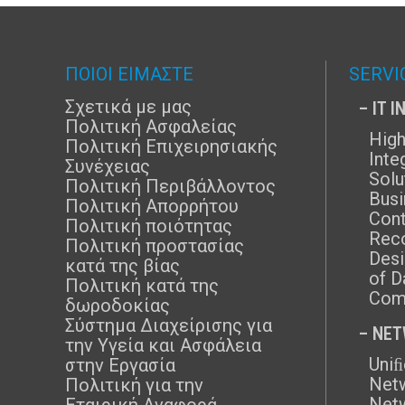
ΠΟΙΟΙ ΕΙΜΑΣΤΕ
SERVI
Σχετικά με μας
– IT 
Πολιτική Ασφαλείας
High
Πολιτική Επιχειρησιακής
Inte
Συνέχειας
Solu
Πολιτική Περιβάλλοντος
Busi
Πολιτική Απορρήτου
Cont
Πολιτική ποιότητας
Rec
Πολιτική προστασίας
Desi
κατά της βίας
of D
Πολιτική κατά της
Com
δωροδοκίας
Σύστημα Διαχείρισης για
– NE
την Υγεία και Ασφάλεια
Uni
στην Εργασία
Netw
Πολιτική για την
Netw
Εταιρική Αναφορά