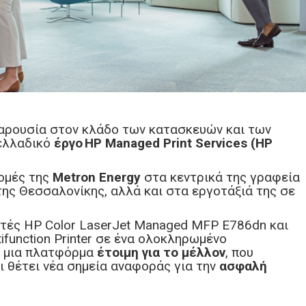
παρουσία στον κλάδο των κατασκευών και των
νελλαδικό
έργο HP Managed Print Services (HP
ομές της
Metron Energy
στα κεντρικά της γραφεία
ης Θεσσαλονίκης, αλλά και στα εργοτάξιά της σε
ές HP Color LaserJet Managed MFP E786dn και
tifunction Printer σε ένα ολοκληρωμένο
ει μια πλατφόρμα
έτοιμη για το μέλλον
, που
ι θέτει νέα σημεία αναφοράς για την
ασφαλή