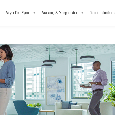
ή
Λίγα Για Εμάς
Λύσεις & Υπηρεσίες
Γιατί Infinitum