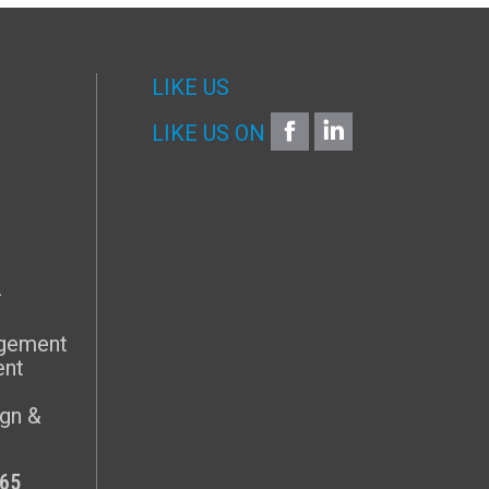
LIKE US
FACEBOOK
LINKEDIN
LIKE US ON
G
–
agement
ent
gn &
65