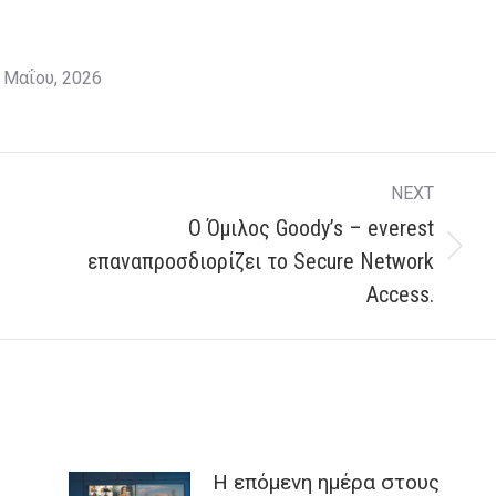
 Μαΐου, 2026
NEXT
Ο Όμιλος Goody’s – everest
Next
επαναπροσδιορίζει το Secure Network
post:
Access.
H επόμενη ημέρα στους